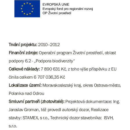
Trvání projektu:
2010–2012
Finanční zdroje:
Operační program Životní prostředí, oblast
podpory 6.2 - „Podpora biodiverzity“
Celkové náklady:
7 890 631 Kč, z toho výše příspěvku z EU
činila celkem 6 707 036,35 Kč
Lokalizace území:
Moravskoslezský kraj, okres Ostrava-město,
Polanka nad Odrou
Smluvní partneři (zhotovitelé):
Projektová dokumentace: Ing.
Jaroslav Groman, též provedl autorský dozor, Realizace
stavby: STAMEX, s r.o., Technický dozor stavebníka: ISVH,
s.r.o.