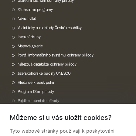
Ústřední seznam ochrany přírody
Záchranné programy
Návrat vlků
Vodní toky a mokřady České republiky
Invazní druhy
Mapová galerie
Portál informačního systému ochrany přírody
Nálezová databáze ochrany přírody
Jizerskohorské bučiny UNESCO
Hledá se křeček polní
Program Dům přírody
Pojďte s námi do přírody
Národní přírodní památka Lom ČSA
Můžeme si u vás uložit cookies?
Rok CHKO pod záštitou České komise pro UNESCO
Tyto webové stránky používají k poskytování