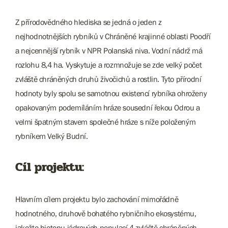
Z přírodovědného hlediska se jedná o jeden z
nejhodnotnějších rybníků v Chráněné krajinné oblasti Poodří
a nejcennější rybník v NPR Polanská niva. Vodní nádrž má
rozlohu 8,4 ha. Vyskytuje a rozmnožuje se zde velký počet
zvláště chráněných druhů živočichů a rostlin. Tyto přírodní
hodnoty byly spolu se samotnou existencí rybníka ohroženy
opakovaným podemíláním hráze sousední řekou Odrou a
velmi špatným stavem společné hráze s níže položeným
rybníkem Velký Budní.
Cíl projektu:
Hlavním cílem projektu bylo zachování mimořádně
hodnotného, druhově bohatého rybničního ekosystému,
jakožto biotopu jádrových populací 4 zvláště chráněných