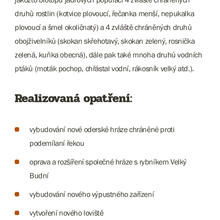
druhů rostlin (kotvice plovoucí, řečanka menší, nepukalka
plovoucí a šmel okoličnatý) a 4 zvláště chráněných druhů
obojživelníků (skokan skřehotavý, skokan zelený, rosnička
zelená, kuňka obecná), dále pak také mnoha druhů vodních
ptáků (moták pochop, chřástal vodní, rákosník velký atd.).
Realizovaná opatření:
vybudování nové oderské hráze chráněné proti
podemílaní řekou
oprava a rozšíření společné hráze s rybníkem Velký
Budní
vybudování nového výpustného zařízení
vytvoření nového loviště