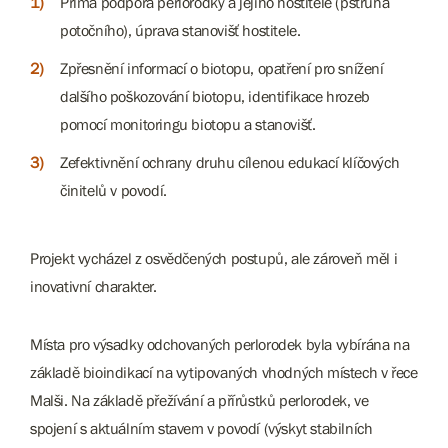
Přímá podpora perlorodky a jejího hostitele (pstruha
potočního), úprava stanovišť hostitele.
Zpřesnění informací o biotopu, opatření pro snížení
dalšího poškozování biotopu, identifikace hrozeb
pomocí monitoringu biotopu a stanovišť.
Zefektivnění ochrany druhu cílenou edukací klíčových
činitelů v povodí.
Projekt vycházel z osvědčených postupů, ale zároveň měl i
inovativní charakter.
Místa pro výsadky odchovaných perlorodek byla vybírána na
základě bioindikací na vytipovaných vhodných místech v řece
Malši. Na základě přežívání a přírůstků perlorodek, ve
spojení s aktuálním stavem v povodí (výskyt stabilních