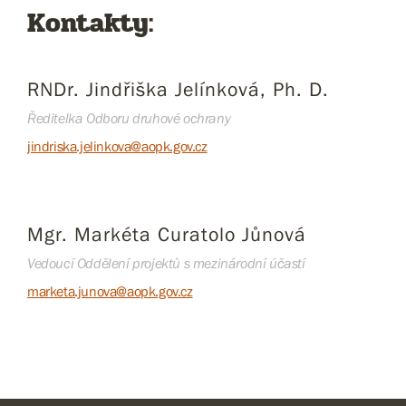
Kontakty:
RNDr. Jindřiška Jelínková, Ph. D.
Ředitelka Odboru druhové ochrany
jindriska.jelinkova@aopk.gov.cz
Mgr. Markéta Curatolo Jůnová
Vedoucí Oddělení projektů s mezinárodní účastí
marketa.junova@aopk.gov.cz