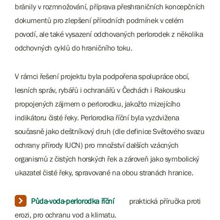
bránily v rozmnožování, příprava přeshraničních koncepčních
dokumentů pro zlepšení přírodních podmínek v celém
povodí, ale také vysazení odchovaných perlorodek z několika
odchovných cyklů do hraničního toku.
V rámci řešení projektu byla podpořena spolupráce obcí,
lesních správ, rybářů i ochranářů v Čechách i Rakousku
propojených zájmem o perlorodku, jakožto mizejícího
indikátoru čisté řeky. Perlorodka říční byla vyzdvižena
současně jako deštníkový druh (dle definice Světového svazu
ochrany přírody IUCN) pro množství dalších vzácných
organismů z čistých horských řek a zároveň jako symbolický
ukazatel čisté řeky, spravované na obou stranách hranice.
Půda-voda-perlorodka říční
​​p​​raktická příručka proti
erozi, pro ochranu vod a klimatu.