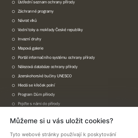
Ústřední seznam ochrany přírody
Záchranné programy
Návrat vlků
Vodní toky a mokřady České republiky
Invazní druhy
Mapová galerie
Portál informačního systému ochrany přírody
Nálezová databáze ochrany přírody
Jizerskohorské bučiny UNESCO
Hledá se křeček polní
Program Dům přírody
Pojďte s námi do přírody
Národní přírodní památka Lom ČSA
Můžeme si u vás uložit cookies?
Rok CHKO pod záštitou České komise pro UNESCO
Tyto webové stránky používají k poskytování