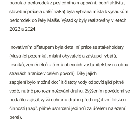
populací perlorodek z posledního mapování, bobří aktivita,
stavební práce a další rizika) byla vybrána místa k výsadkům
perlorodek do řeky Malše. Výsadky byly realizovány v letech
2023 a 2024.
Inovativním přístupem byla detailní práce se stakeholdery
(vlastníci pozemků, místní obyvatelé a zástupci rybářů,
lesníků, zemědělců a členů obecních zastupitelstev na obou
stranách hranice v celém povodí). Díky jejich
zapojení bylo možné docílit čistoty vody odpovídající pitné
vodě, nutné pro rozmnožování druhu. Zvýšením povědomí se
podařilo zajistit vyšší ochranu druhu před negativní lidskou
činností (např. přímé usmrcení jedinců za účelem nalezení
perel).