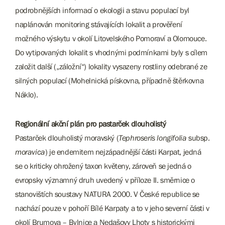
podrobnějších informací o ekologii a stavu populací byl
naplánován monitoring stávajících lokalit a prověření
možného výskytu v okolí Litovelského Pomoraví a Olomouce.
Do vytipovaných lokalit s vhodnými podmínkami byly s cílem
založit další („záložní“) lokality vysazeny rostliny odebrané ze
silných populací (Mohelnická pískovna, případně štěrkovna
Náklo).
Regionální akční plán pro pastarček dlouholistý
Pastarček dlouholistý moravský (
Tephroseris longifolia
subsp.
moravica
) je endemitem nejzápadnější části Karpat, jedná
se o kriticky ohrožený taxon květeny, zároveň se jedná o
evropsky významný druh uvedený v příloze II. směrnice o
stanovištích soustavy NATURA 2000. V České republice se
nachází pouze v pohoří Bílé Karpaty a to v jeho severní části v
okolí Brumova – Bylnice a Nedašovy Lhoty s historickými