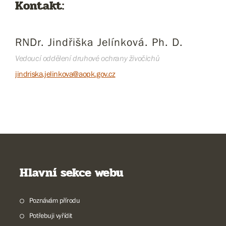
Kontakt:
RNDr. Jindřiška Jelínková. Ph. D.
Vedoucí oddělení druhové ochrany živočichů
jindriska.jelinkova@aopk.gov.cz
Hlavní sekce webu
Poznávám přírodu
Potřebuji vyřídit