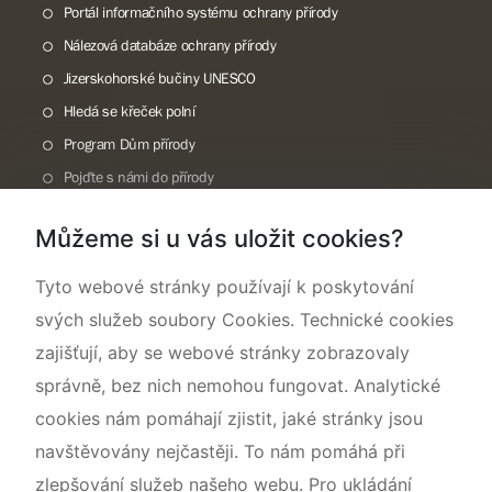
Portál informačního systému ochrany přírody
Nálezová databáze ochrany přírody
Jizerskohorské bučiny UNESCO
Hledá se křeček polní
Program Dům přírody
Pojďte s námi do přírody
Národní přírodní památka Lom ČSA
Můžeme si u vás uložit cookies?
Rok CHKO pod záštitou České komise pro UNESCO
Tyto webové stránky používají k poskytování
svých služeb soubory Cookies. Technické cookies
zajišťují, aby se webové stránky zobrazovaly
správně, bez nich nemohou fungovat. Analytické
cookies nám pomáhají zjistit, jaké stránky jsou
navštěvovány nejčastěji. To nám pomáhá při
zlepšování služeb našeho webu. Pro ukládání