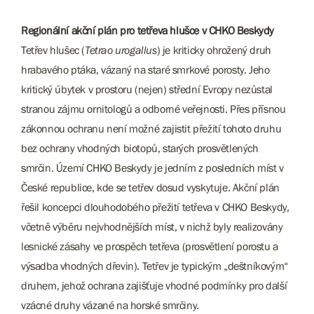
Regionální akční plán pro tetřeva hlušce v CHKO Beskydy
Tetřev hlušec (
Tetrao urogallus
) je kriticky ohrožený druh
hrabavého ptáka, vázaný na staré smrkové porosty. Jeho
kritický úbytek v prostoru (nejen) střední Evropy nezůstal
stranou zájmu ornitologů a odborné veřejnosti. Přes přísnou
zákonnou ochranu není možné zajistit přežití tohoto druhu
bez ochrany vhodných biotopů, starých prosvětlených
smrčin. Území CHKO Beskydy je jedním z posledních míst v
České republice, kde se tetřev dosud vyskytuje. Akční plán
řešil koncepci dlouhodobého přežití tetřeva v CHKO Beskydy,
včetně výběru nejvhodnějších míst, v nichž byly realizovány
lesnické zásahy ve prospěch tetřeva (prosvětlení porostu a
výsadba vhodných dřevin). Tetřev je typickým „deštníkovým“
druhem, jehož ochrana zajišťuje vhodné podmínky pro další
vzácné druhy vázané na horské smrčiny.