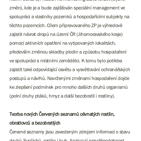
změn), kde je a bude zajišťován speciální management ve
spolupráci a vlastníky pozemků a hospodařícími subjekty na
těchto pozemcích. Cílem připravovaného ZP je výhledově
zajistit návrat dropů na území ČR (Jihomoravského kraje)
pomocí aktivních opatření na vytipovaných lokalitách,
především změnou skladby plodin a způsobu hospodaření
ve spolupráci s místními zemědělci. K tomu bylo potřeba
zajistit také odpovídající osvětu a vysvětlování ochranářských
postupů a návrhů. Navrženými změnami hospodaření dojde
ke zlepšení podmínek pro mnoho dalších druhů organismů
(polní druhy ptáků, hmyz a další bezobratlí i rostliny).
Tvorba nových Červených seznamů cévnatých rostlin,
obratlovců a bezobratlých
​​​​​​​Červené seznamy jsou zavedeným zdrojem informací o stavu
druhů živočichů, rostlin i hub. Analyzují pravděpodobnost