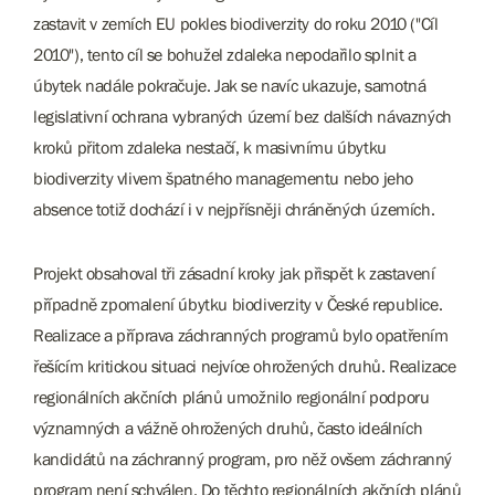
zastavit v zemích EU pokles biodiverzity do roku 2010 ("Cíl
2010"), tento cíl se bohužel zdaleka nepodařilo splnit a
úbytek nadále pokračuje. Jak se navíc ukazuje, samotná
legislativní ochrana vybraných území bez dalších návazných
kroků přitom zdaleka nestačí, k masivnímu úbytku
biodiverzity vlivem špatného managementu nebo jeho
absence totiž dochází i v nejpřísněji chráněných územích.
Projekt obsahoval tři zásadní kroky jak přispět k zastavení
případně zpomalení úbytku biodiverzity v České republice.
Realizace a příprava záchranných programů bylo opatřením
řešícím kritickou situaci nejvíce ohrožených druhů. Realizace
regionálních akčních plánů umožnilo regionální podporu
významných a vážně ohrožených druhů, často ideálních
kandidátů na záchranný program, pro něž ovšem záchranný
program není schválen. Do těchto regionálních akčních plánů