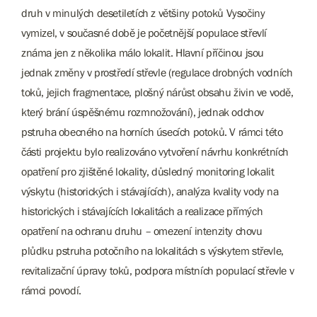
druh v minulých desetiletích z většiny potoků Vysočiny
vymizel, v současné době je početnější populace střevlí
známa jen z několika málo lokalit. Hlavní příčinou jsou
jednak změny v prostředí střevle (regulace drobných vodních
toků, jejich fragmentace, plošný nárůst obsahu živin ve vodě,
který brání úspěšnému rozmnožování), jednak odchov
pstruha obecného na horních úsecích potoků. V rámci této
části projektu bylo realizováno vytvoření návrhu konkrétních
opatření pro zjištěné lokality, důsledný monitoring lokalit
výskytu (historických i stávajících), analýza kvality vody na
historických i stávajících lokalitách a realizace přímých
opatření na ochranu druhu – omezení intenzity chovu
plůdku pstruha potočního na lokalitách s výskytem střevle,
revitalizační úpravy toků, podpora místních populací střevle v
rámci povodí.