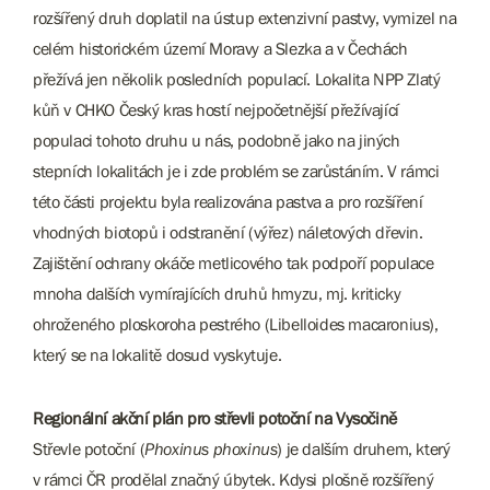
rozšířený druh doplatil na ústup extenzivní pastvy, vymizel na
celém historickém území Moravy a Slezka a v Čechách
přežívá jen několik posledních populací. Lokalita NPP Zlatý
kůň v CHKO Český kras hostí nejpočetnější přežívající
populaci tohoto druhu u nás, podobně jako na jiných
stepních lokalitách je i zde problém se zarůstáním. V rámci
této části projektu byla realizována pastva a pro rozšíření
vhodných biotopů i odstranění (výřez) náletových dřevin.
Zajištění ochrany okáče metlicového tak podpoří populace
mnoha dalších vymírajících druhů hmyzu, mj. kriticky
ohroženého ploskoroha pestrého (Libelloides macaronius),
který se na lokalitě dosud vyskytuje.
Regionální akční plán pro střevli potoční na Vysočině
Střevle potoční (
Phoxinus phoxinus
) je dalším druhem, který
v rámci ČR prodělal značný úbytek. Kdysi plošně rozšířený