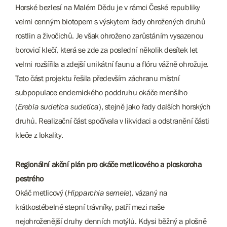
Horské bezlesí na Malém Dědu je v rámci České republiky
velmi cenným biotopem s výskytem řady ohrožených druhů
rostlin a živočichů. Je však ohroženo zarůstáním vysazenou
borovicí klečí, která se zde za poslední několik desítek let
velmi rozšířila a zdejší unikátní faunu a flóru vážně ohrožuje.
Tato část projektu řešila především záchranu místní
subpopulace endemického poddruhu okáče menšího
(
Erebia sudetica sudetica
), stejně jako řady dalších horských
druhů. Realizační část spočívala v likvidaci a odstranění části
kleče z lokality.
Regionální akční plán pro okáče metlicového a ploskoroha
pestrého
​​​​​​​Okáč metlicový (
Hipparchia semele
), vázaný na
krátkostébelné stepní trávníky, patří mezi naše
nejohroženější druhy denních motýlů. Kdysi běžný a plošně