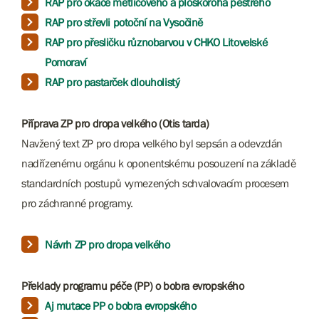
RAP pro okáče metlicového a ploskoroha pestrého
RAP pro střevli potoční na Vysočině
RAP pro přesličku různobarvou v CHKO Litovelské
Pomoraví
RAP pro pastarček dlouholistý
Příprava ZP pro dropa velkého (Otis tarda)
Navžený text ZP pro dropa velkého byl sepsán a odevzdán
nadřízenému orgánu k oponentskému posouzení na základě
standardních postupů vymezených schvalovacím procesem
pro záchranné programy.
Návrh ZP pro dropa velkého
Překlady programu péče (PP) o bobra evropského
Aj mutace PP o bobra evropského