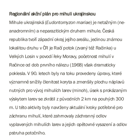
Regionální akční plán pro mihuli ukrajinskou
Mihule ukrajinská (
Eudontomyzon mariae
) je netažným (ne-
anadromním) a neparazitickým druhem mihule. Česká
republika tvoří západní okraj jejího areálu, jedinou známou
lokalitou druhu v ČR je Račí potok (zvaný též Račinka) u
Velkých Losin v povodí řeky Moravy, početnost mihulí v
Račince od dob prvního nálezu (1968) však dramaticky
poklesla. V 90. letech byly na toku provedeny úpravy, které
významně snížily členitost koryta a zmenšily plochu náplavů
nutných pro vývoj mihulích larev (minoh), úsek s prokázaným
výskytem larev se zkrátil z původních 2 km na pouhých 300
m. U této aktivity byly navrženy aktuální kroky potřebné pro
záchranu mihulí, které zahrnovaly záchranný odlov
vyplavených mihulích larev a jejich opětovné vysazení a odlov
pstruha potočního.