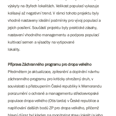
výskyty na čtyřech lokalitách. Velikost populací vykazuje
kolísavý až negativní trend. V rámci tohoto projektu byly
vhodně nastaveny ideální podmínky pro vývoj populací a
jejich posílení. Součástí projektu byly praktické zásahy,
nastavení vhodného managementu a podpora populací
kultivací semen a výsadby na vytipované
lokality.
Příprava Záchranného programu pro dropa velkého
Předmětem je aktualizace, zpřesnění a doplnění návrhu
záchranného programu pro kriticky ohrožený druh, v
souvislosti s přistoupením České republiky k Memorandu
porozumění o ochraně a managementu středoevropské
populace dropa velkého (Otis tarda) v České republice a
naplňování dalších bodů ZP pro dropa velkého, přičemž
hlavní důraz byl kladen na monitoring stavu lokalit (a jeho