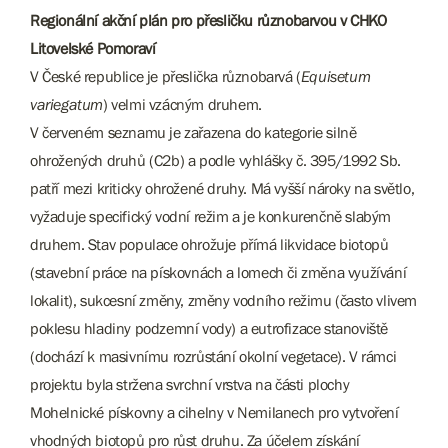
Regionální akční plán pro přesličku různobarvou v CHKO
Litovelské Pomoraví
V České republice je přeslička různobarvá (
Equisetum
variegatum
) velmi vzácným druhem.
V červeném seznamu je zařazena do kategorie silně
ohrožených druhů (C2b) a podle vyhlášky č. 395/1992 Sb.
patří mezi kriticky ohrožené druhy. Má vyšší nároky na světlo,
vyžaduje specifický vodní režim a je konkurenčně slabým
druhem. Stav populace ohrožuje přímá likvidace biotopů
(stavební práce na pískovnách a lomech či změna využívání
lokalit), sukcesní změny, změny vodního režimu (často vlivem
poklesu hladiny podzemní vody) a eutrofizace stanoviště
(dochází k masivnímu rozrůstání okolní vegetace). V rámci
projektu byla stržena svrchní vrstva na části plochy
Mohelnické pískovny a cihelny v Nemilanech pro vytvoření
vhodných biotopů pro růst druhu. Za účelem získání