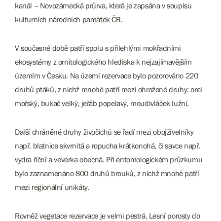
kanál – Novozámecká průrva, která je zapsána v soupisu
kulturních národních památek ČR.
V současné době patří spolu s přilehlými mokřadními
ekosystémy z ornitologického hlediska k nejzajímavějším
územím v Česku. Na území rezervace bylo pozorováno 220
druhů ptáků, z nichž mnohé patří mezi ohrožené druhy: orel
mořský, bukač velký, jeřáb popelavý, moudivláček lužní.
Další chráněné druhy živočichů se řadí mezi obojživelníky
např. blatnice skvrnitá a ropucha krátkonohá, či savce např.
vydra říční a veverka obecná. Při entomologickém průzkumu
bylo zaznamenáno 800 druhů brouků, z nichž mnohé patří
mezi regionální unikáty.
Rovněž vegetace rezervace je velmi pestrá. Lesní porosty do