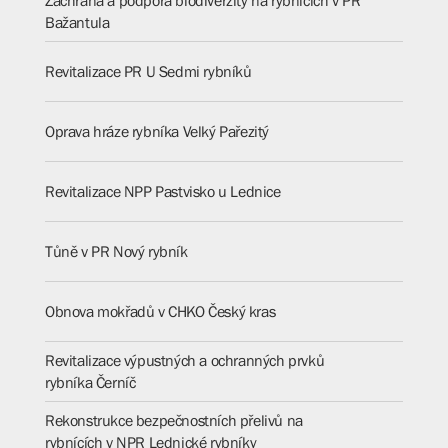
Záchrana a podpora biodiverzity na rybnících v PR
Bažantula
Revitalizace PR U Sedmi rybníků
Oprava hráze rybníka Velký Pařezitý
Revitalizace NPP Pastvisko u Lednice
Tůně v PR Nový rybník
Obnova mokřadů v CHKO Český kras
Revitalizace výpustných a ochranných prvků
rybníka Černíč
Rekonstrukce bezpečnostních přelivů na
rybnících v NPR Lednické rybníky