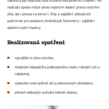
zákona a její realizace byla uložena vodoprávním úřadem. Na
realizaci opravy hráze závisí nejenom vlastní provoz vodního
díla, ale i provoz na silnici I. třídy a zajištění základních
podmínek pro existenci chráněných fenoménů - zajištění
stabilní vodní hladiny.
Realizovaná opatření:
vypuštění a výlov rybníka,
rozebrání stávajícího poškozeného úseku návodní zdi a
následná,
výstavba nové opěrné zdi s pískovcovým obkladem,
převod veškerých průtoků během stavby.