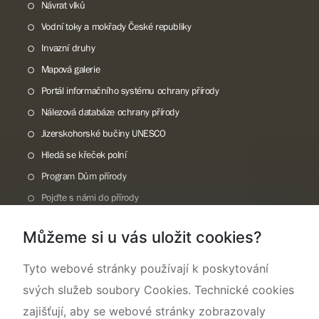
Návrat vlků
Vodní toky a mokřady České republiky
Invazní druhy
Mapová galerie
Portál informačního systému ochrany přírody
Nálezová databáze ochrany přírody
Jizerskohorské bučiny UNESCO
Hledá se křeček polní
Program Dům přírody
Pojďte s námi do přírody
Národní přírodní památka Lom ČSA
Můžeme si u vás uložit cookies?
Rok CHKO pod záštitou České komise pro UNESCO
Tyto webové stránky používají k poskytování
svých služeb soubory Cookies. Technické cookies
zajišťují, aby se webové stránky zobrazovaly