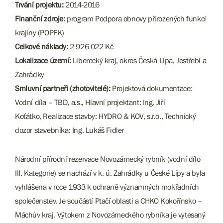
Trvání projektu:
2014-2016
Finanční zdroje:
program Podpora obnovy přirozených funkcí
krajiny (POPFK)
Celkové náklady:
2 926 022 Kč
Lokalizace území:
Liberecký kraj, okres Česká Lípa, Jestřebí a
Zahrádky
Smluvní partneři (zhotovitelé):
Projektová dokumentace:
Vodní díla – TBD, a.s., Hlavní projektant: Ing. Jiří
Koťátko, Realizace stavby: HYDRO & KOV, s.r.o., Technický
dozor stavebníka: Ing. Lukáš Fidler
Národní přírodní rezervace Novozámecký rybník (vodní dílo
III. Kategorie) se nachází v k. ú. Zahrádky u České Lípy a byla
vyhlášena v roce 1933 k ochraně významných mokřadních
společenstev. Je součástí Ptačí oblasti a CHKO Kokořínsko –
Máchův kraj. Výtokem z Novozámeckého rybníka je vytesaný