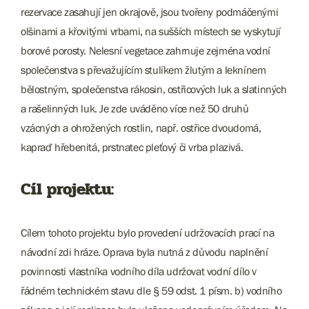
rezervace zasahují jen okrajově, jsou tvořeny podmáčenými
olšinami a křovitými vrbami, na sušších místech se vyskytují
borové porosty. Nelesní vegetace zahrnuje zejména vodní
společenstva s převažujícím stulíkem žlutým a leknínem
bělostným, společenstva rákosin, ostřicových luk a slatinných
a rašelinných luk. Je zde uváděno více než 50 druhů
vzácných a ohrožených rostlin, např. ostřice dvoudomá,
kapraď hřebenitá, prstnatec pleťový či vrba plazivá.
Cíl projektu:
Cílem tohoto projektu bylo provedení udržovacích prací na
návodní zdi hráze. Oprava byla nutná z důvodu naplnění
povinnosti vlastníka vodního díla udržovat vodní dílo v
řádném technickém stavu dle § 59 odst. 1 písm. b) vodního