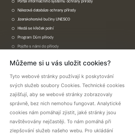
Portál informačního systému ochrany přírody
Nálezová databáze ochrany přírody
Jizerskohorské bučiny UNESCO
Hledá se křeček polní
Program Dům přírody
Pojďte s námi do přírody
Národní přírodní památka Lom ČSA
Můžeme si u vás uložit cookies?
Rok CHKO pod záštitou České komise pro UNESCO
Tyto webové stránky používají k poskytování
svých služeb soubory Cookies. Technické cookies
zajišťují, aby se webové stránky zobrazovaly
správně, bez nich nemohou fungovat. Analytické
cookies nám pomáhají zjistit, jaké stránky jsou
navštěvovány nejčastěji. To nám pomáhá při
zlepšování služeb našeho webu. Pro ukládání