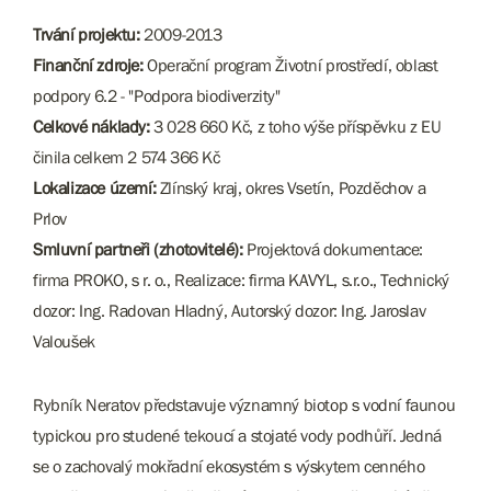
Trvání projektu:
2009-2013
Finanční zdroje:
Operační program Životní prostředí, oblast
podpory 6.2 - "Podpora biodiverzity"
Celkové náklady:
3 028 660 Kč, z toho výše příspěvku z EU
činila celkem 2 574 366 Kč
Lokalizace území:
Zlínský kraj, okres Vsetín, Pozděchov a
Prlov
Smluvní partneři (zhotovitelé):
Projektová dokumentace:
firma PROKO, s r. o., Realizace: firma KAVYL, s.r.o., Technický
dozor: Ing. Radovan Hladný, Autorský dozor: Ing. Jaroslav
Valoušek
Rybník Neratov představuje významný biotop s vodní faunou
typickou pro studené tekoucí a stojaté vody podhůří. Jedná
se o zachovalý mokřadní ekosystém s výskytem cenného