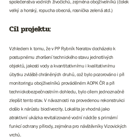
společenstva vodních živočichů, zejména obojživelníků (čolek
velký a horský, ropucha obecná, rosnička zelená atd.)
Cíl projektu:
Vzhledem k tomu, že v PP Rybník Neratov docházelo k
postupnému zhoršení technického stavu jednotlivých
objektů, jakosti vody a kvantitativnímu i kvalitativnímu
úbytku zvláště chráněných druhů, což bylo pozorováno i při
monitoringu obojživelníků prováděném AOPK ČR a při
technickobezpečnostním dohledu, bylo cílem jednoznačně
zlepšit tento stav. V návaznosti na provedenou rekonstrukci
došlo k nárůstu biodiverzity. Lokalita je vhodná jako
atraktivní ukázka revitalizované vodní nádrže s primární
funkcí ochrany přírody, zejména pro návštěvníky Vizovických
vrchů.