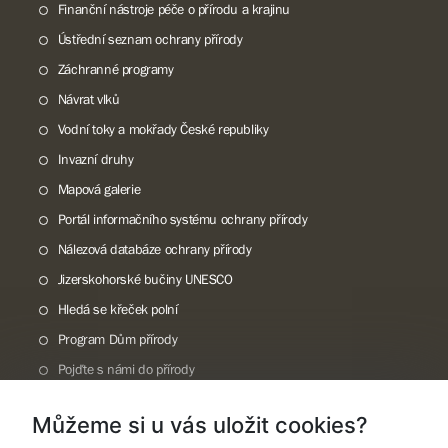
Finanční nástroje péče o přírodu a krajinu
Ústřední seznam ochrany přírody
Záchranné programy
Návrat vlků
Vodní toky a mokřady České republiky
Invazní druhy
Mapová galerie
Portál informačního systému ochrany přírody
Nálezová databáze ochrany přírody
Jizerskohorské bučiny UNESCO
Hledá se křeček polní
Program Dům přírody
Pojďte s námi do přírody
Národní přírodní památka Lom ČSA
Můžeme si u vás uložit cookies?
Rok CHKO pod záštitou České komise pro UNESCO