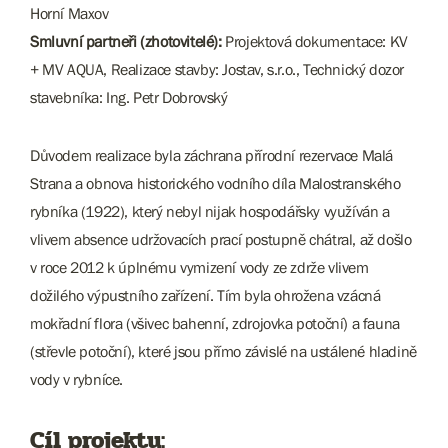
Horní Maxov
Smluvní partneři (zhotovitelé):
Projektová dokumentace: KV
+ MV AQUA, Realizace stavby: Jostav, s.r.o., Technický dozor
stavebníka: Ing. Petr Dobrovský
Důvodem realizace byla záchrana přírodní rezervace Malá
Strana a obnova historického vodního díla Malostranského
rybníka (1922), který nebyl nijak hospodářsky využíván a
vlivem absence udržovacích prací postupně chátral, až došlo
v roce 2012 k úplnému vymizení vody ze zdrže vlivem
dožilého výpustního zařízení. Tím byla ohrožena vzácná
mokřadní flora (všivec bahenní, zdrojovka potoční) a fauna
(střevle potoční), které jsou přímo závislé na ustálené hladině
vody v rybníce.
Cíl projektu: