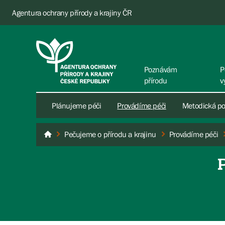
Agentura ochrany přírody a krajiny ČR
Poznávám
P
přírodu
v
Plánujeme péči
Provádíme péči
Metodická p
Pečujeme o přírodu a krajinu
Provádíme péči
AOPK ČR