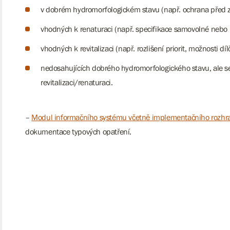
v dobrém hydromorfologickém stavu (např. ochrana před zás
vhodných k renaturaci (např. specifikace samovolné nebo i
vhodných k revitalizaci (např. rozlišení priorit, možnosti díl
nedosahujících dobrého hydromorfologického stavu, ale 
revitalizaci/renaturaci.
–
Modul informačního systému včetně implementačního rozhr
dokumentace typových opatření.