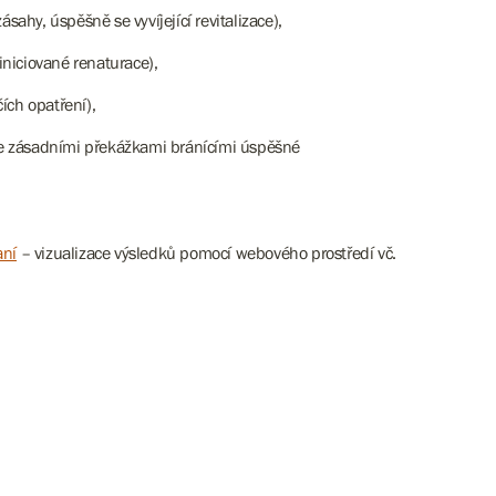
ahy, úspěšně se vyvíjející revitalizace),
niciované renaturace),
čích opatření),
se zásadními překážkami bránícími úspěšné
aní
– vizualizace výsledků pomocí webového prostředí vč.