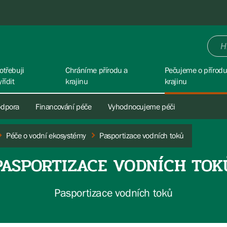
otřebuji
Chráníme přírodu a
Pečujeme o přírodu
yřídit
krajinu
krajinu
odpora
Financování péče
Vyhodnocujeme péči
Péče o vodní ekosystémy
Pasportizace vodních toků
PASPORTIZACE VODNÍCH TOK
Pasportizace vodních toků