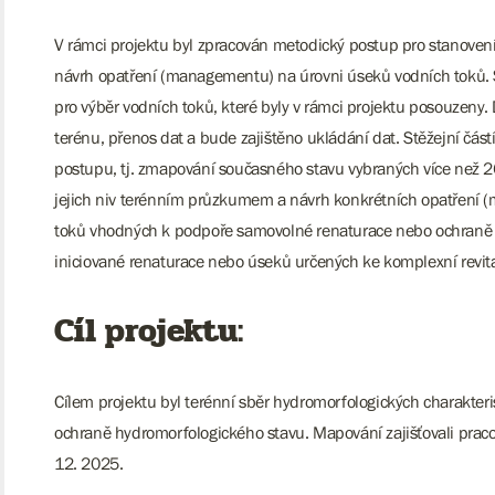
V rámci projektu byl zpracován metodický postup pro stanovení
návrh opatření (managementu) na úrovni úseků vodních toků. 
pro výběr vodních toků, které byly v rámci projektu posouzeny.
terénu, přenos dat a bude zajištěno ukládání dat. Stěžejní čás
postupu, tj. zmapování současného stavu vybraných více než 
jejich niv terénním průzkumem a návrh konkrétních opatření 
toků vhodných k podpoře samovolné renaturace nebo ochraně 
iniciované renaturace nebo úseků určených ke komplexní revit
Cíl projektu:
Cílem projektu byl terénní sběr hydromorfologických charakteri
ochraně hydromorfologického stavu. Mapování zajišťovali praco
12. 2025.