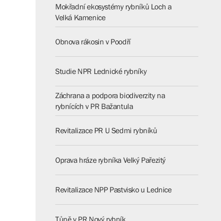
Mokřadní ekosystémy rybníků Loch a
Velká Kamenice
Obnova rákosin v Poodří
Studie NPR Lednické rybníky
Záchrana a podpora biodiverzity na
rybnících v PR Bažantula
Revitalizace PR U Sedmi rybníků
Oprava hráze rybníka Velký Pařezitý
Revitalizace NPP Pastvisko u Lednice
Tůně v PR Nový rybník