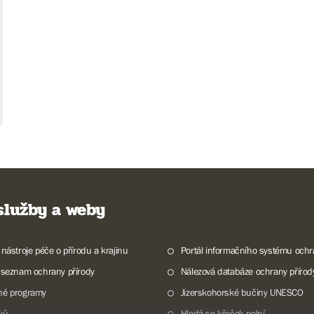
 služby a weby
 nástroje péče o přírodu a krajinu
Portál informačního systému ochr
 seznam ochrany přírody
Nálezová databáze ochrany přírod
né programy
Jizerskohorské bučiny UNESCO
lků
Hledá se křeček polní