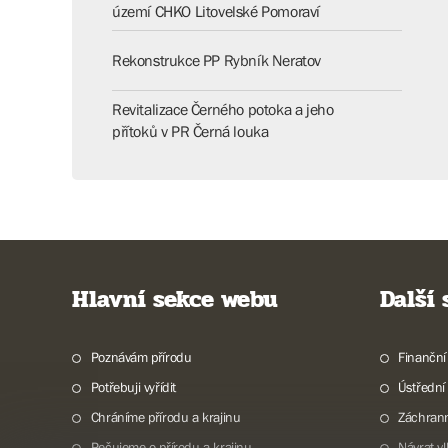
území CHKO Litovelské Pomoraví
Rekonstrukce PP Rybník Neratov
Revitalizace Černého potoka a jeho
přítoků v PR Černá louka
Hlavní sekce webu
Další
Poznávám přírodu
Finanční
Potřebuji vyřídit
Ústřední
Chráníme přírodu a krajinu
Záchran
Pečujeme o přírodu a krajinu
Návrat v