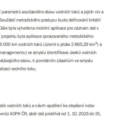
 parametrů současného stavu vodních toků a jejich niv a
Součástí metodického postupu bude definování kritérií
 Dále byla vytvořena mobilní aplikace pro záznam dat v
tí projektu byla aplikace zpracovaného metodického
2
26 000 km vodních toků (území o ploše 2 865,29 km
) a
(managementu) ve smyslu identifikace úseků vodních
stávajícího stavu, k pomístním zásahům ve smyslu
alizaci vodního toku.
stik vodních toků a návrh opatření ke zlepšení nebo
vníci AOPK ČR, sběr dat probíhal od 1. 10. 2023 do 31.