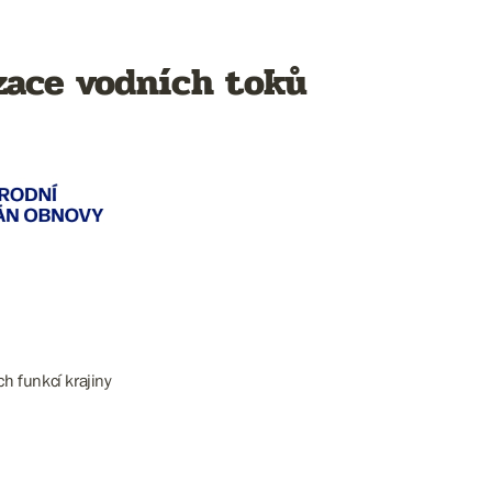
zace vodních toků
h funkcí krajiny