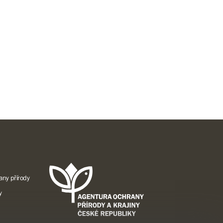
any přírody
y