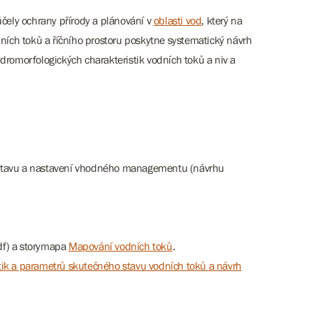
účely ochrany přírody a plánování v
oblasti vod
, který na
ích toků a říčního prostoru poskytne systematický návrh
dromorfologických charakteristik vodních toků a niv a
 stavu a nastavení vhodného managementu (návrhu
f) a storymapa
Mapování vodních toků
.
tik a parametrů skutečného stavu vodních toků a návrh