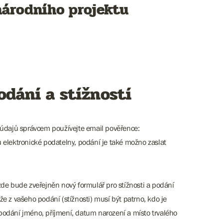
národního projektu
odání a stížností
 údajů správcem používejte email pověřence:
lektronické podatelny, podání je také možno zaslat
zde bude zveřejněn nový formulář pro stížnosti a podání
e z vašeho podání (stížnosti) musí být patrno, kdo je
v podání jméno, příjmení, datum narození a místo trvalého