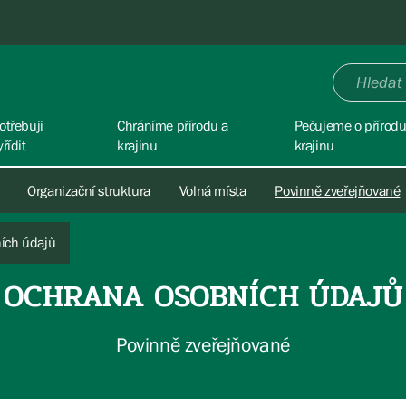
otřebuji
Chráníme přírodu a
Pečujeme o přírodu
yřídit
krajinu
krajinu
Organizační struktura
Volná místa
Povinně zveřejňované
ích údajů
OCHRANA OSOBNÍCH ÚDAJŮ
Povinně zveřejňované