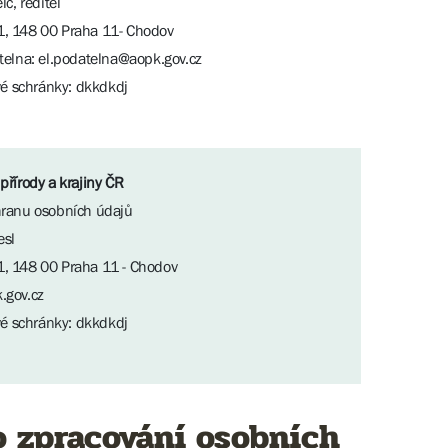
c, ředitel
, 148 00 Praha 11- Chodov
telna: el.podatelna@aopk.gov.cz
ové schránky: dkkdkdj
přírody a krajiny ČR
hranu osobních údajů
esl
, 148 00 Praha 11 - Chodov
.gov.cz
ové schránky: dkkdkdj
o zpracování osobních