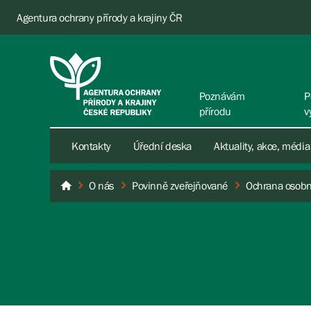
Agentura ochrany přírody a krajiny ČR
Poznávám
P
přírodu
v
Kontakty
Úřední deska
Aktuality, akce, média
O nás
Povinně zveřejňované
Ochrana osobn
AOPK ČR