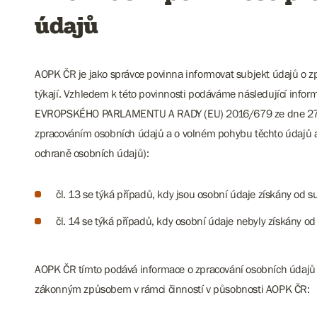
údajů
AOPK ČR je jako správce povinna informovat subjekt údajů o zp
týkají. Vzhledem k této povinnosti podáváme následující infor
EVROPSKÉHO PARLAMENTU A RADY (EU) 2016/679 ze dne 27. du
zpracováním osobních údajů a o volném pohybu těchto údajů a
ochraně osobních údajů):
čl. 13 se týká případů, kdy jsou osobní údaje získány od s
čl. 14 se týká případů, kdy osobní údaje nebyly získány od 
AOPK ČR tímto podává informace o zpracování osobních údajů f
zákonným způsobem v rámci činností v působnosti AOPK ČR: