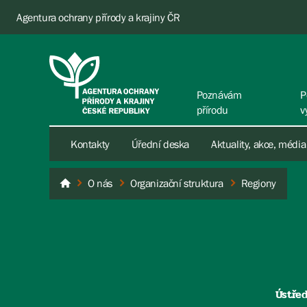
Agentura ochrany přírody a krajiny ČR
Poznávám
P
přírodu
v
Kontakty
Úřední deska
Aktuality, akce, média
O nás
Organizační struktura
Regiony
AOPK ČR
Ústřed