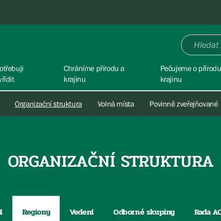
otřebuji
Chráníme přírodu a
Pečujeme o přírodu
yřídit
krajinu
krajinu
Organizační struktura
Volná místa
Povinně zveřejňované
ORGANIZAČNÍ STRUKTURA
í
Regiony
Vedení
Odborné skupiny
Rada A