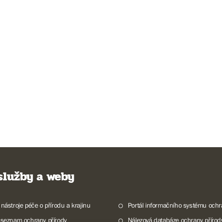
 služby a weby
 nástroje péče o přírodu a krajinu
Portál informačního systému ochr
 seznam ochrany přírody
Nálezová databáze ochrany přírod