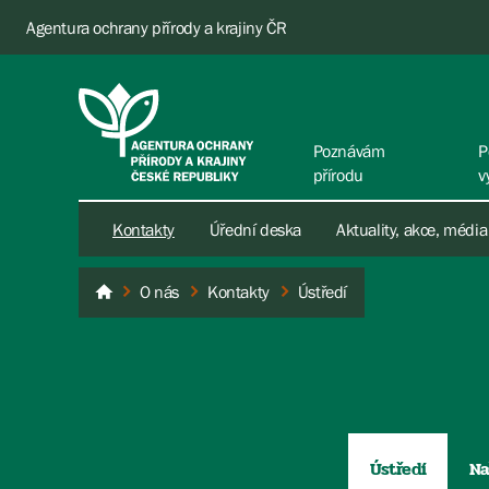
Agentura ochrany přírody a krajiny ČR
Poznávám
P
přírodu
v
Kontakty
Úřední deska
Aktuality, akce, média
O nás
Kontakty
Ústředí
AOPK ČR
Ústředí
Na