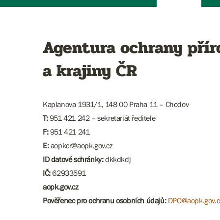
Agentura ochrany přír
a krajiny ČR
Kaplanova 1931/1, 148 00 Praha 11 – Chodov
T:
951 421 242 – sekretariát ředitele
F:
951 421 241
E:
aopkcr@aopk.gov.cz
ID datové schránky:
dkkdkdj
IČ:
62933591
aopk.gov.cz
Pověřenec pro ochranu osobních údajů:
DPO@aopk.gov.c