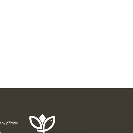
any přírody
y