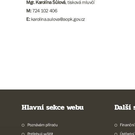
Mgr. Karolína Šůlová
, tisková mluvčí
M:
724 102 406
E:
karolina.sulova@aopk.gov.cz
Hlavní sekce webu
Další
Poznávám přírodu
Finanční
Potřebuji vyřídit
Ústřední