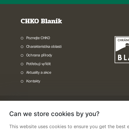
CHKO Blaník
Poznejte CHKO
Charakteristika oblasti
Ochrana přírody
Potřebuji vyřídit
Aktuality a akce
Kontakty
Mapa webu
Prohlášení o přístupnosti
Cookies
Snadné čtení
Can we store cookies by you?
This website uses cookies to ensure you get the best e