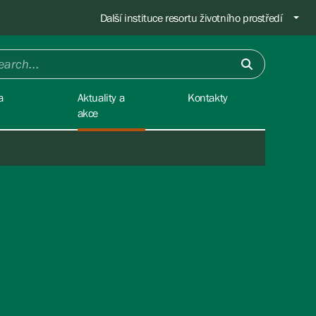
Další instituce resortu životního prostředí
a
Aktuality a
Kontakty
akce