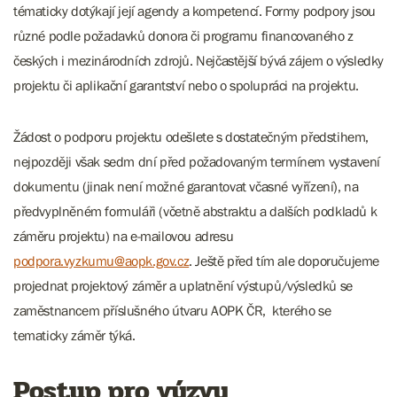
tématicky dotýkají její agendy a kompetencí. Formy podpory jsou
různé podle požadavků donora či programu financovaného z
českých i mezinárodních zdrojů. Nejčastější bývá zájem o výsledky
projektu či aplikační garantství nebo o spolupráci na projektu.
Žádost o podporu projektu odešlete s dostatečným předstihem,
nejpozději však sedm dní před požadovaným termínem vystavení
dokumentu (jinak není možné garantovat včasné vyřízení), na
předvyplněném formuláři (včetně abstraktu a dalších podkladů k
záměru projektu) na e-mailovou adresu
podpora.vyzkumu@aopk.gov.cz
. Ještě před tím ale doporučujeme
projednat projektový záměr a uplatnění výstupů/výsledků se
zaměstnancem příslušného útvaru AOPK ČR, kterého se
tematicky záměr týká.
Postup pro výzvy