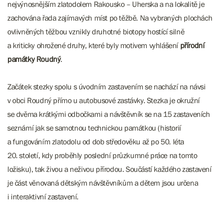
nejvýnosnějším zlatodolem Rakousko – Uherska a na lokalitě je
zachována řada zajímavých míst po těžbě. Na vybraných plochách
ovlivněných těžbou vznikly druhotné biotopy hostící silně
a kriticky ohrožené druhy, které byly motivem vyhlášení
přírodní
památky Roudný
.
Začátek stezky spolu s úvodním zastavením se nachází na návsi
v obci Roudný přímo u autobusové zastávky. Stezka je okružní
se dvěma krátkými odbočkami a návštěvník se na 15 zastaveních
seznámí jak se samotnou technickou památkou (historií
a fungováním zlatodolu od dob středověku až po 50. léta
20. století, kdy proběhly poslední průzkumné práce na tomto
ložisku), tak živou a neživou přírodou. Součástí každého zastavení
je část věnovaná dětským návštěvníkům a dětem jsou určena
i interaktivní zastavení.