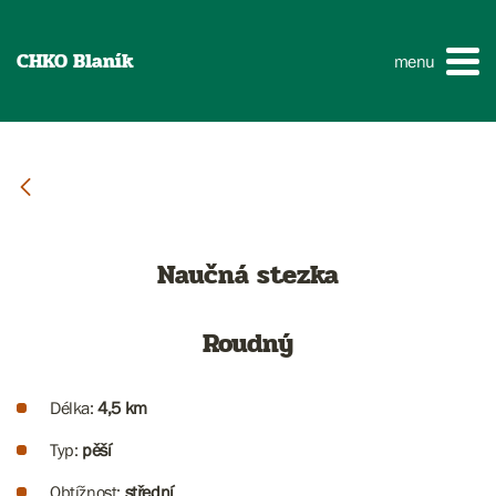
CHKO Blaník
menu
Naučná stezka
Roudný
Délka:
4,5 km
Typ:
pěší
Obtížnost:
střední