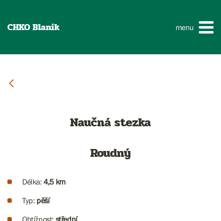
CHKO Blaník
menu
Naučná stezka
Roudný
Délka:
4,5 km
Typ:
pěší
Obtížnost:
střední