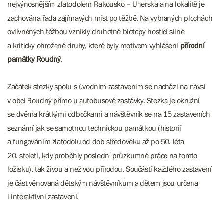
nejvýnosnějším zlatodolem Rakousko – Uherska a na lokalitě je
zachována řada zajímavých míst po těžbě. Na vybraných plochách
ovlivněných těžbou vznikly druhotné biotopy hostící silně
a kriticky ohrožené druhy, které byly motivem vyhlášení
přírodní
památky Roudný
.
Začátek stezky spolu s úvodním zastavením se nachází na návsi
v obci Roudný přímo u autobusové zastávky. Stezka je okružní
se dvěma krátkými odbočkami a návštěvník se na 15 zastaveních
seznámí jak se samotnou technickou památkou (historií
a fungováním zlatodolu od dob středověku až po 50. léta
20. století, kdy proběhly poslední průzkumné práce na tomto
ložisku), tak živou a neživou přírodou. Součástí každého zastavení
je část věnovaná dětským návštěvníkům a dětem jsou určena
i interaktivní zastavení.