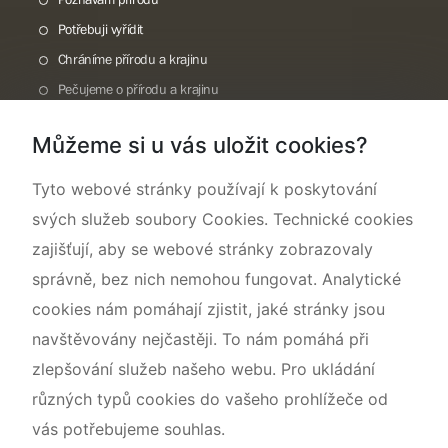
Potřebuji vyřídit
Chráníme přírodu a krajinu
Pečujeme o přírodu a krajinu
Dokumentujeme přírodu
Můžeme si u vás uložit cookies?
O nás
Tyto webové stránky používají k poskytování
svých služeb soubory Cookies. Technické cookies
zajišťují, aby se webové stránky zobrazovaly
správně, bez nich nemohou fungovat. Analytické
cookies nám pomáhají zjistit, jaké stránky jsou
navštěvovány nejčastěji. To nám pomáhá při
zlepšování služeb našeho webu. Pro ukládání
různých typů cookies do vašeho prohlížeče od
vás potřebujeme souhlas.