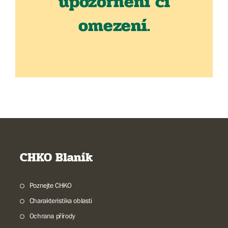
upozornění či
omezení.
CHKO Blaník
Poznejte CHKO
Charakteristika oblasti
Ochrana přírody