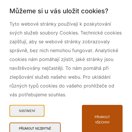
Národní přírodní památka Lom ČSA
Můžeme si u vás uložit cookies?
Rok CHKO pod záštitou České komise pro UNESCO
Tyto webové stránky používají k poskytování
svých služeb soubory Cookies. Technické cookies
zajišťují, aby se webové stránky zobrazovaly
správně, bez nich nemohou fungovat. Analytické
cookies nám pomáhají zjistit, jaké stránky jsou
navštěvovány nejčastěji. To nám pomáhá při
zlepšování služeb našeho webu. Pro ukládání
různých typů cookies do vašeho prohlížeče od
vás potřebujeme souhlas.
Mapa webu
Prohlášení o přístupnosti
NASTAVENÍ
Cookies
PŘIJMOUT
VŠECHNY
Snadné čtení
PŘIJMOUT NEZBYTNÉ