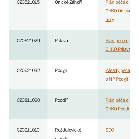
CZ0521015
Orlické Záhoří
Plán péče o
CHKO Orlické
hory
CZ0621029
Pálava
Plán péče o
CHKO Pálava
CZ0621032
Podyjí
Zásady péče
o NP Podyjí
CZ0811020
Poodří
Plán péče o
CHKO Poodří
CZ0211010
Rožďalovické
SDO
rybníky