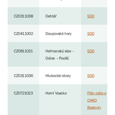
CZ0311038
Dehtář
SDO
CZ0411002
Doupovské hory
SDO
CZ0811021
Heřmanský stav –
SDO
Odrav – Poolší
CZ0311036
Hlubocké obory
SDO
CZ0721023
Horní Vsacko
Plán péče o
CHKO
Beskydy