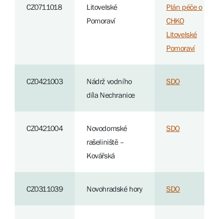
CZ0711018
Litovelské
Plán péče o
Pomoraví
CHKO
Litovelské
Pomoraví
CZ0421003
Nádrž vodního
SDO
díla Nechranice
CZ0421004
Novodomské
SDO
rašeliniště –
Kovářská
CZ0311039
Novohradské hory
SDO