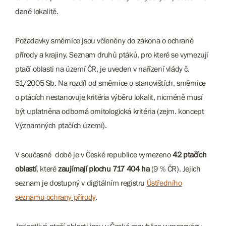
dané lokalitě.
Požadavky směrnice jsou včleněny do zákona o ochraně
přírody a krajiny. Seznam druhů ptáků, pro které se vymezují
ptačí oblasti na území ČR, je uveden v nařízení vlády č.
51/2005 Sb. Na rozdíl od směrnice o stanovištích, směrnice
o ptácích nestanovuje kritéria výběru lokalit, nicméně musí
být uplatněna odborná ornitologická kritéria (zejm. koncept
Významných ptačích území).
V současné době je v České republice vymezeno
42 ptačích
oblastí
, které
zaujímají plochu 717 404 ha
(9 % ČR). Jejich
seznam je dostupný v digitálním registru
Ústředního
seznamu ochrany přírody
.
Jednotlivé ptačí oblasti jsou v České republice vymezovány