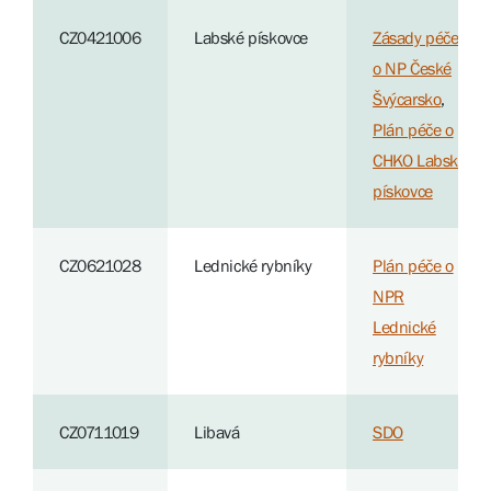
CZ0421006
Labské pískovce
Zásady péče
o NP České
Švýcarsko
,
Plán péče o
CHKO Labské
pískovce
CZ0621028
Lednické rybníky
Plán péče o
NPR
Lednické
rybníky
CZ0711019
Libavá
SDO