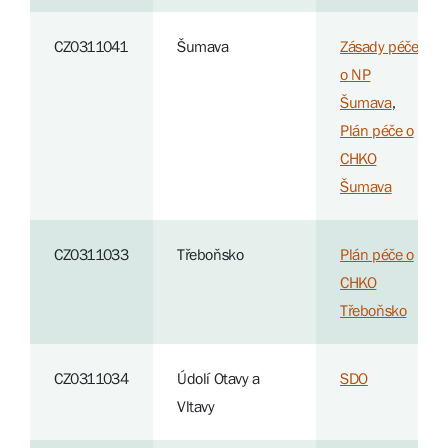
CZ0311041
Šumava
Zásady péče
o NP
Šumava
,
Plán péče o
CHKO
Šumava
CZ0311033
Třeboňsko
Plán péče o
CHKO
Třeboňsko
CZ0311034
Údolí Otavy a
SDO
Vltavy