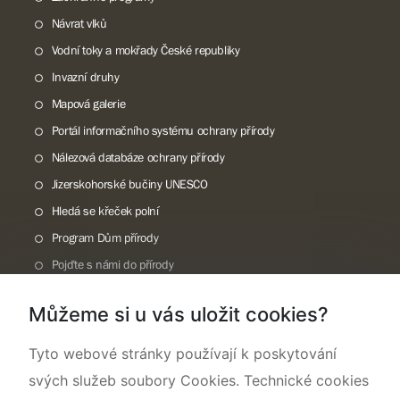
Návrat vlků
Vodní toky a mokřady České republiky
Invazní druhy
Mapová galerie
Portál informačního systému ochrany přírody
Nálezová databáze ochrany přírody
Jizerskohorské bučiny UNESCO
Hledá se křeček polní
Program Dům přírody
Pojďte s námi do přírody
Národní přírodní památka Lom ČSA
Můžeme si u vás uložit cookies?
Rok CHKO pod záštitou České komise pro UNESCO
Tyto webové stránky používají k poskytování
svých služeb soubory Cookies. Technické cookies