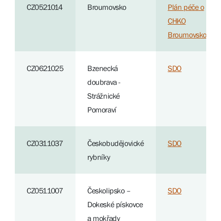
CZ0521014
Broumovsko
Plán péče o
CHKO
Broumovsko
CZ0621025
Bzenecká
SDO
doubrava -
Strážnické
Pomoraví
CZ0311037
Českobudějovické
SDO
rybníky
CZ0511007
Českolipsko –
SDO
Dokeské pískovce
a mokřady