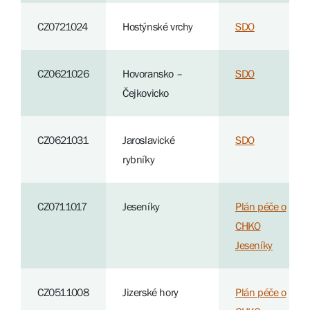
CZ0721024
Hostýnské vrchy
SDO
CZ0621026
Hovoransko –
SDO
Čejkovicko
CZ0621031
Jaroslavické
SDO
rybníky
CZ0711017
Jeseníky
Plán péče o
CHKO
Jeseníky
CZ0511008
Jizerské hory
Plán péče o