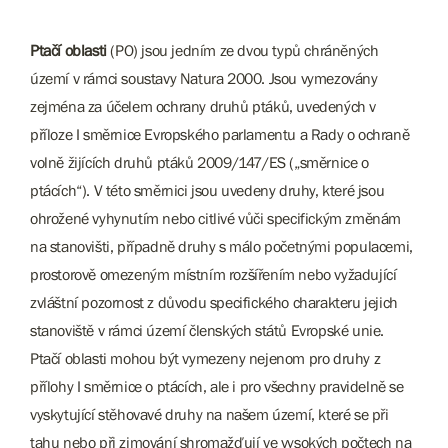
Ptačí oblasti
(PO) jsou jedním ze dvou typů chráněných
území v rámci soustavy Natura 2000. Jsou vymezovány
zejména za účelem ochrany druhů ptáků, uvedených v
příloze I směrnice Evropského parlamentu a Rady o ochraně
volně žijících druhů ptáků 2009/147/ES („směrnice o
ptácích“). V této směrnici jsou uvedeny druhy, které jsou
ohrožené vyhynutím nebo citlivé vůči specifickým změnám
na stanovišti, případně druhy s málo početnými populacemi,
prostorově omezeným místním rozšířením nebo vyžadující
zvláštní pozornost z důvodu specifického charakteru jejich
stanoviště v rámci území členských států Evropské unie.
Ptačí oblasti mohou být vymezeny nejenom pro druhy z
přílohy I směrnice o ptácích, ale i pro všechny pravidelně se
vyskytující stěhovavé druhy na našem území, které se při
tahu nebo při zimování shromažďují ve vysokých počtech na