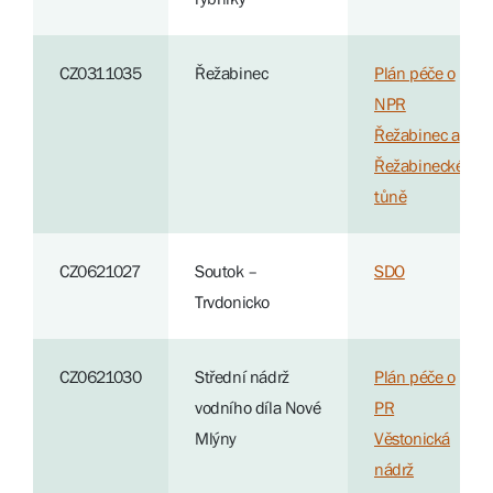
CZ0311035
Řežabinec
Plán péče o
NPR
Řežabinec a
Řežabinecké
tůně
CZ0621027
Soutok –
SDO
Trvdonicko
CZ0621030
Střední nádrž
Plán péče o
vodního díla Nové
PR
Mlýny
Věstonická
nádrž