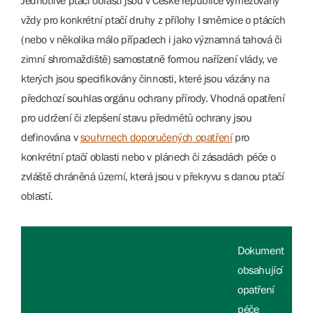
vždy pro konkrétní ptačí druhy z přílohy I směrnice o ptácích
(nebo v několika málo případech i jako významná tahová či
zimní shromaždiště) samostatně formou nařízení vlády, ve
kterých jsou specifikovány činnosti, které jsou vázány na
předchozí souhlas orgánu ochrany přírody. Vhodná opatření
pro udržení či zlepšení stavu předmětů ochrany jsou
definována v
souhrnech doporučených opatření
pro
konkrétní ptačí oblasti nebo v plánech či zásadách péče o
zvláště chráněná území, která jsou v překryvu s danou ptačí
oblastí.
Dokument
obsahující
opatření
péče