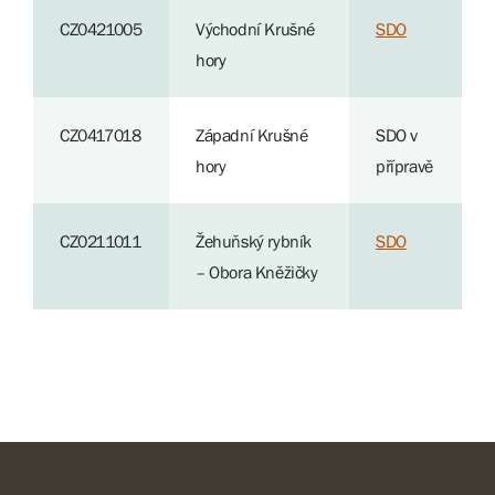
CZ0421005
Východní Krušné
SDO
hory
CZ0417018
Západní Krušné
SDO v
hory
přípravě
CZ0211011
Žehuňský rybník
SDO
– Obora Kněžičky