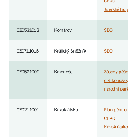
CHKO
Jizerské hory
CZ0531013
Komárov
SDO
CZ0711016
Králický Sněžník
SDO
CZ0521009
Krkonoše
Zásady péče
o Krkonošský
národní park
CZ0211001
Křivoklátsko
Plán péče o
CHKO
Křivoklátsko