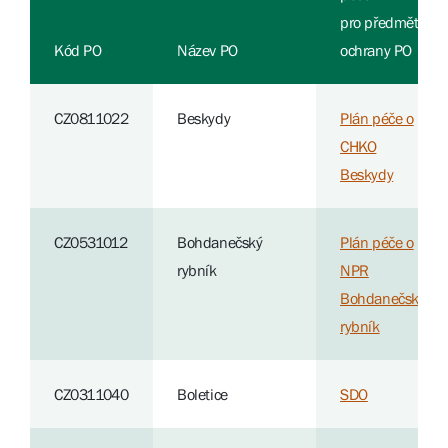
pro předměty
Kód PO
Název PO
ochrany PO
CZ0811022
Beskydy
Plán péče o
CHKO
Beskydy
CZ0531012
Bohdanečský
Plán péče o
rybník
NPR
Bohdanečský
rybník
CZ0311040
Boletice
SDO