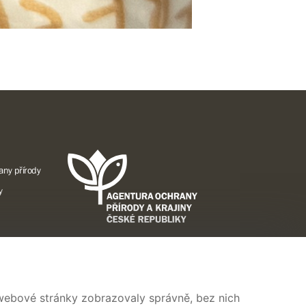
any přírody
y
A
 webové stránky zobrazovaly správně, bez nich