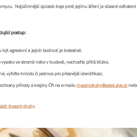
hmyzu. Nejúčinnější způsob boje proti jejímu šíření je včasné odhalení 
dující postup:
ýt agresivní a jejich bodnutí je bolestivé.
vysoko ve stromě nebo v budově, nechoďte příliš blízko.
 vyfoťte hnízdo či jedince pro přesnější identifikaci.
chrany přírody a krajiny ČR na e-mailu
invaznidruhy@aopk.gov.cz
nebo
ách Invazní druhy
.