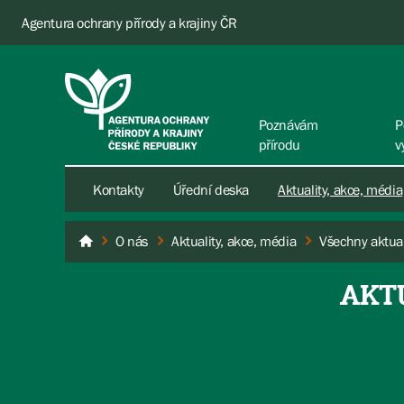
Agentura ochrany přírody a krajiny ČR
Poznávám
P
přírodu
v
Kontakty
Úřední deska
Aktuality, akce, média
O nás
Aktuality, akce, média
Všechny aktual
AOPK ČR
AKT