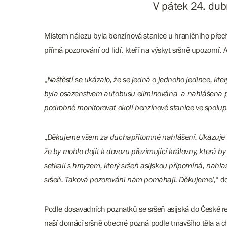
V pátek 24. dub
Místem nálezu byla benzínová stanice u hraničního přech
přímá pozorování od lidí, kteří na výskyt sršně upozorní. 
„
Naštěstí se ukázalo, že se jedná o jednoho jedince, kte
byla osazenstvem autobusu eliminována a nahlášena pře
podrobně monitorovat okolí benzínové stanice ve spolup
„
Děkujeme všem za duchapřítomné nahlášení. Ukazuje se, 
že by mohlo dojít k dovozu přezimující královny, která by 
setkali s hmyzem, který sršeň asijskou připomíná, nahla
sršeň. Taková pozorování nám pomáhají. Děkujeme!,
“ d
Podle dosavadních poznatků se sršeň asijská do České rep
naší domácí sršně obecné pozná podle tmavšího těla a ch