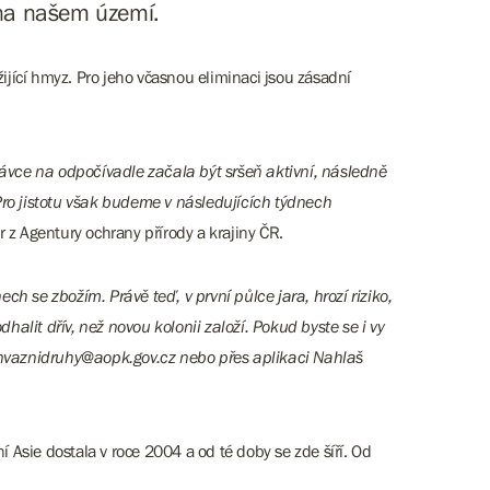
 na našem území.
jící hmyz. Pro jeho včasnou eliminaci jsou zásadní
.
stávce na odpočívadle začala být sršeň aktivní, následně
ro jistotu však budeme v následujících týdnech
 z Agentury ochrany přírody a krajiny ČR.
se zbožím. Právě teď, v první půlce jara, hrozí riziko,
halit dřív, než novou kolonii založí. Pokud byste se i vy
 invaznidruhy@aopk.gov.cz nebo přes aplikaci Nahlaš
Asie dostala v roce 2004 a od té doby se zde šíří. Od