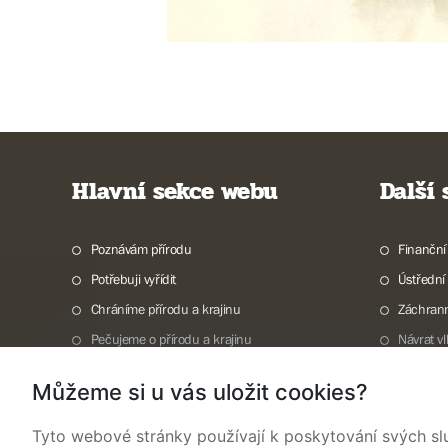
Hlavní sekce webu
Další
Poznávám přírodu
Finanční
Potřebuji vyřídit
Ústřední
Chráníme přírodu a krajinu
Záchran
Pečujeme o přírodu a krajinu
Návrat v
Dokumentujeme přírodu
Vodní to
Můžeme si u vás uložit cookies?
O nás
Invazní 
TISKOVÉ ZPRÁVY
Mapová g
Tyto webové stránky používají k poskytování svých sl