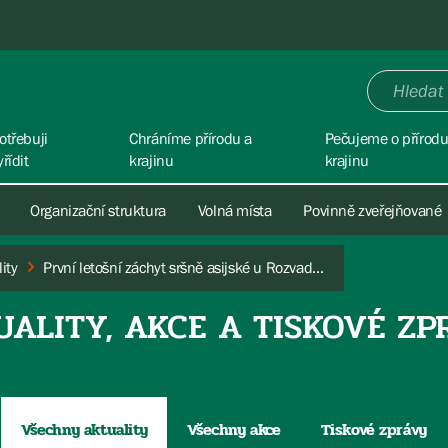
otřebuji
Chráníme přírodu a
Pečujeme o přírodu
yřídit
krajinu
krajinu
Organizační struktura
Volná místa
Povinně zveřejňované
ity
První letošní záchyt sršně asijské u Rozvadova měl dobrý konec
UALITY, AKCE A TISKOVÉ ZP
Všechny aktuality
Všechny akce
Tiskové zprávy