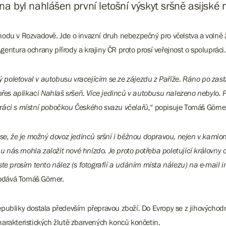
na byl nahlášen první letošní výskyt sršně asijské
odu v Rozvadově. Jde o invazní druh nebezpečný pro včelstva a volně ži
Agentura ochrany přírody a krajiny ČR proto prosí veřejnost o spolupráci
rý poletoval v autobusu vracejícím se ze zájezdu z Paříže. Ráno po za
s aplikaci Nahlaš sršeň. Více jedinců v autobusu nalezeno nebylo. P
ráci s místní pobočkou Českého svazu včelařů,
“ popisuje Tomáš Görner
že je možný dovoz jedinců sršní i běžnou dopravou, nejen v kamionech 
u nás mohla založit nové hnízdo. Je proto potřeba poletující královny od
ste prosím tento nález (s fotografií a udáním místa nálezu) na e-mail
odává Tomáš Görner.
ubliky dostala především přepravou zboží. Do Evropy se z jihovýchodní 
arakteristických žlutě zbarvených konců končetin.