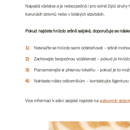
Napadá včelstva a je nebezpečná i pro volně žijící druhy 
korunách stromů nebo v lidských stavbách.
Pokud najdete hnízdo sršně asijské, doporučuje se násle
Nesnažte se hnízdo sami odstraňovat – sršně mohou b
Zachovejte bezpečnou vzdálenost – pokud je hnízdo 
Poznamenejte si přesnou lokalitu – pokud je to možné,
Nahlaste nález odborníkům – kontaktujte Agenturu o
Více informací k sršni asijské najdete na
webových stránk