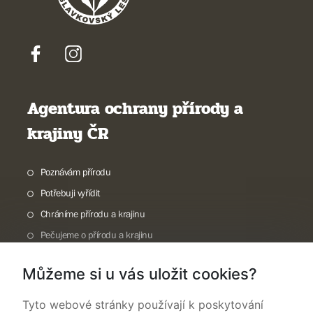
Agentura ochrany přírody a
krajiny ČR
Poznávám přírodu
Potřebuji vyřídit
Chráníme přírodu a krajinu
Pečujeme o přírodu a krajinu
Dokumentujeme přírodu
Můžeme si u vás uložit cookies?
O nás
Tyto webové stránky používají k poskytování