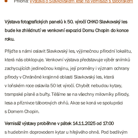
Příloha:
Výstava o Slavkovském lese na vernisáži s táborákem
Výstava fotografických panelů k 50. výročí CHKO Slavkovský les
bude ke zhlédnutí ve venkovní expozici Domu Chopin do konce
roku.
Přijďte s námi oslavit Slavkovský les, výjimečnou přírodní lokalitu,
která nás obklopuje. Venkovní výstava představuje výběr snímků
zachycujících jedinečnou krajinu, její proměny i význam ochrany
přírody v Chráněné krajinné oblasti Slavkovský les, která
v loňském roce oslavila 50 let výročí. Chybět nebudou kytary,
trampské písně a buřty. Těšíme se na všechny milovníky přírody,
lesa a příznivce táborových ohňů. Akce se koná ve spolupráci
s Domem Chopin.
Vernisáž výstavy proběhne v pátek 14.11.2025 od 17:00
s hudebním doprovodem kytar u hřejivého ohně​​​. Pod bedlivým