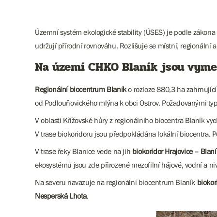
Územní systém ekologické stability (ÚSES) je podle zákona
udržují přírodní rovnováhu. Rozlišuje se místní, regionální a
Na území CHKO Blaník jsou vymez
Regionální biocentrum Blaník
o rozloze 880,3 ha zahrnující
od Podlouňovického mlýna k obci Ostrov. Požadovanými typy
V oblasti Křížovské hůry z regionálního biocentra Blaník 
V trase biokoridoru jsou předpokládána lokální biocentra.
V trase řeky Blanice vede na jih
biokoridor Hrajovice – Blaní
ekosystémů jsou zde přirozené mezofilní hájové, vodní a ni
Na severu navazuje na regionální biocentrum Blaník
biokor
Nesperská Lhota
.