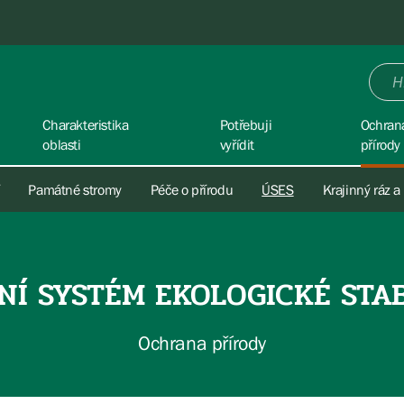
Charakteristika
Potřebuji
Ochran
oblasti
vyřídit
přírody
Památné stromy
Péče o přírodu
ÚSES
Krajinný ráz a
NÍ SYSTÉM EKOLOGICKÉ STAB
Ochrana přírody