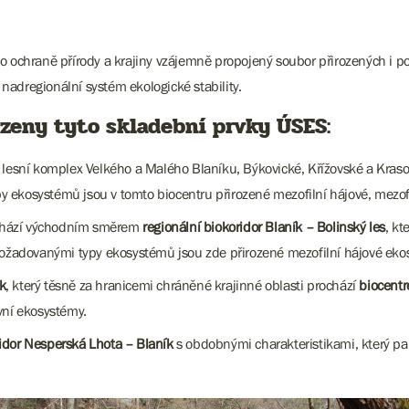
 o ochraně přírody a krajiny vzájemně propojený soubor přirozených i 
 nadregionální systém ekologické stability.
eny tyto skladební prvky ÚSES:
 lesní komplex Velkého a Malého Blaníku, Býkovické, Křížovské a Kraso
 ekosystémů jsou v tomto biocentru přirozené mezofilní hájové, mezofi
vychází východním směrem
regionální biokoridor Blaník – Bolinský les
, k
 Požadovanými typy ekosystémů jsou zde přirozené mezofilní hájové eko
k
, který těsně za hranicemi chráněné krajinné oblasti prochází
biocentr
vní ekosystémy.
idor Nesperská Lhota – Blaník
s obdobnými charakteristikami, který 