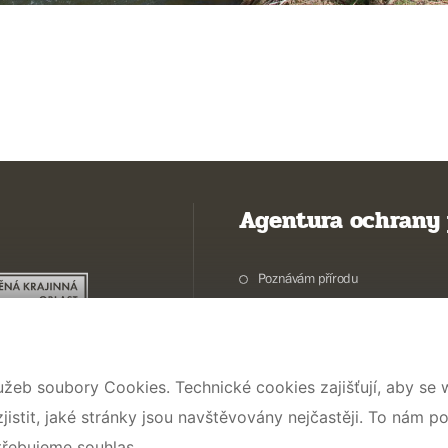
Agentura ochrany 
Poznávám přírodu
Potřebuji vyřídit
Chráníme přírodu a krajinu
Pečujeme o přírodu a krajinu
užeb soubory Cookies. Technické cookies zajišťují, aby se
Dokumentujeme přírodu
stit, jaké stránky jsou navštěvovány nejčastěji. To nám p
O nás
třebujeme souhlas.