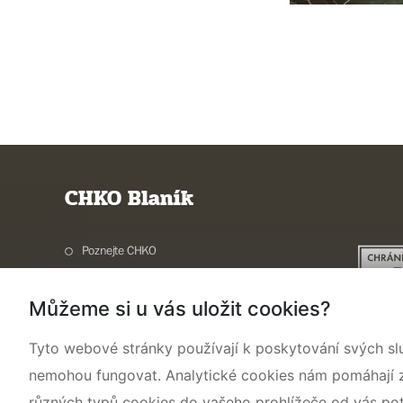
CHKO Blaník
Poznejte CHKO
Charakteristika oblasti
Můžeme si u vás uložit cookies?
Ochrana přírody
Potřebuji vyřídit
Tyto webové stránky používají k poskytování svých sl
Aktuality a akce
nemohou fungovat. Analytické cookies nám pomáhají zji
Kontakty
různých typů cookies do vašeho prohlížeče od vás po