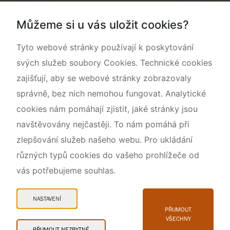
Dokumentujeme přírodu
Můžeme si u vás uložit cookies?
O nás
Tyto webové stránky používají k poskytování
svých služeb soubory Cookies. Technické cookies
zajišťují, aby se webové stránky zobrazovaly
správně, bez nich nemohou fungovat. Analytické
cookies nám pomáhají zjistit, jaké stránky jsou
navštěvovány nejčastěji. To nám pomáhá při
zlepšování služeb našeho webu. Pro ukládání
různých typů cookies do vašeho prohlížeče od
vás potřebujeme souhlas.
Mapa webu
Prohlášení o přístupnosti
NASTAVENÍ
Cookies
PŘIJMOUT
VŠECHNY
Snadné čtení
PŘIJMOUT NEZBYTNÉ