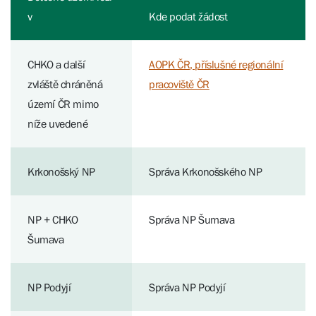
v
Kde podat žádost
CHKO a další
AOPK ČR, příslušné regionální
zvláště chráněná
pracoviště ČR
území ČR mimo
níže uvedené
Krkonošský NP
Správa Krkonošského NP
NP + CHKO
Správa NP Šumava
Šumava
NP Podyjí
Správa NP Podyjí