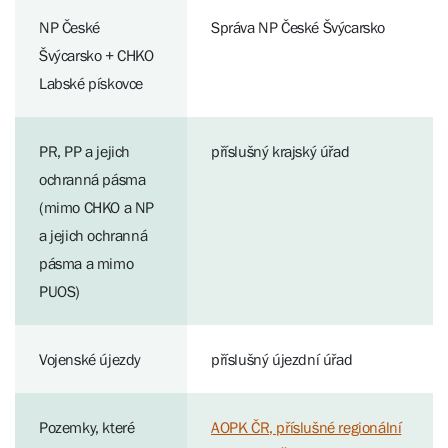
NP České
Správa NP České Švýcarsko
Švýcarsko + CHKO
Labské pískovce
PR, PP a jejich
příslušný krajský úřad
ochranná pásma
(mimo CHKO a NP
a jejich ochranná
pásma a mimo
PUOS)
Vojenské újezdy
příslušný újezdní úřad
Pozemky, které
AOPK ČR, příslušné regionální