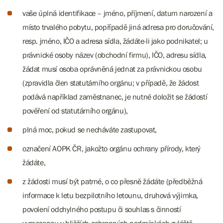
vaše úplná identifikace – jméno, příjmení, datum narození a
místo trvalého pobytu, popřípadě jiná adresa pro doručování,
resp. jméno, IČO a adresa sídla, žádáte-li jako podnikatel; u
právnické osoby název (obchodní firmu), IČO, adresu sídla,
žádat musí osoba oprávněná jednat za právnickou osobu
(zpravidla člen statutárního orgánu; v případě, že žádost
podává například zaměstnanec, je nutné doložit se žádostí
pověření od statutárního orgánu),
plná moc, pokud se necháváte zastupovat,
označení AOPK ČR, jakožto orgánu ochrany přírody, který
žádáte,
z žádosti musí být patrné, o co přesně žádáte (předběžná
informace k letu bezpilotního letounu, druhová výjimka,
povolení odchylného postupu či souhlas s činností