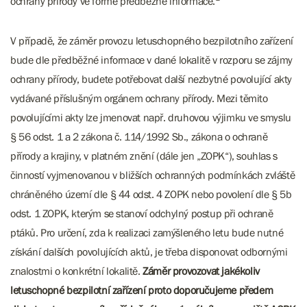
ochrany přírody ve formě předběžné informace.
V případě, že záměr provozu letuschopného bezpilotního zařízení
bude dle předběžné informace v dané lokalitě v rozporu se zájmy
ochrany přírody, budete potřebovat další nezbytné povolující akty
vydávané příslušným orgánem ochrany přírody. Mezi těmito
povolujícími akty lze jmenovat např. druhovou výjimku ve smyslu
§ 56 odst. 1 a 2 zákona č. 114/1992 Sb., zákona o ochraně
přírody a krajiny, v platném znění (dále jen „ZOPK“), souhlas s
činností vyjmenovanou v bližších ochranných podmínkách zvláště
chráněného území dle § 44 odst. 4 ZOPK nebo povolení dle § 5b
odst. 1 ZOPK, kterým se stanoví odchylný postup při ochraně
ptáků. Pro určení, zda k realizaci zamýšleného letu bude nutné
získání dalších povolujících aktů, je třeba disponovat odbornými
znalostmi o konkrétní lokalitě.
Záměr provozovat jakékoliv
letuschopné bezpilotní zařízení proto doporučujeme předem