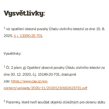
Vysvětlivky:
1
viz opatření obecné povahy Úřadu civilního letectví ze dne 15. 8.
2025,
č. j. 13390-25-701
.
Vysvětlivky:
1
Čl. 2 písm. g) Opatření obecné povahy Úřadu civilního letectví ze
dne 30. 12. 2020, č.j. 15149-20-701, dostupné
zde:
https://www.caa.cz/wp-
content/uploads/2020/11/20201230162623731.pdf
2
Pozemky, které tvoří součást objektů důležitých pro obranu státu