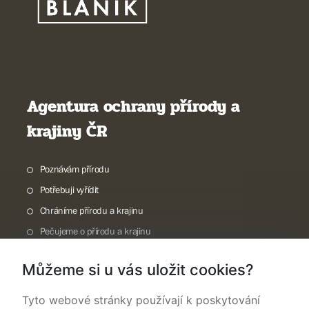
Agentura ochrany přírody a
krajiny ČR
Poznávám přírodu
Potřebuji vyřídit
Chráníme přírodu a krajinu
Pečujeme o přírodu a krajinu
Dokumentujeme přírodu
Můžeme si u vás uložit cookies?
O nás
Tyto webové stránky používají k poskytování