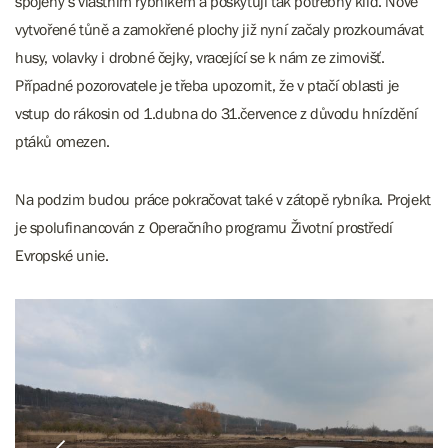
spojeny s vlastním rybníkem a poskytují tak potřebný klid. Nově
vytvořené tůně a zamokřené plochy již nyní začaly prozkoumávat
husy, volavky i drobné čejky, vracející se k nám ze zimovišť.
Případné pozorovatele je třeba upozornit, že v ptačí oblasti je
vstup do rákosin od 1.dubna do 31.července z důvodu hnízdění
ptáků omezen.
Na podzim budou práce pokračovat také v zátopě rybníka. Projekt
je spolufinancován z Operačního programu Životní prostředí
Evropské unie.