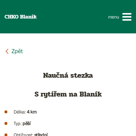
CHKO Blaník
menu
Naučná stezka
S rytířem na Blaník
Délka:
4 km
Typ:
pěší
Obtížnost:
střední