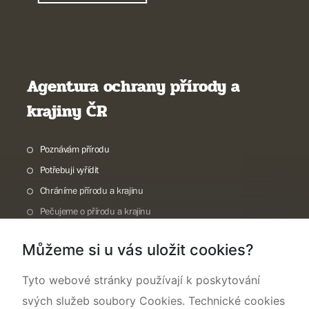
Agentura ochrany přírody a
krajiny ČR
Poznávám přírodu
Potřebuji vyřídit
Chráníme přírodu a krajinu
Pečujeme o přírodu a krajinu
Dokumentujeme přírodu
Můžeme si u vás uložit cookies?
O nás
Tyto webové stránky používají k poskytování
svých služeb soubory Cookies. Technické cookies