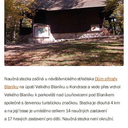
Naučná stezka začíná u návštěvnického střediska
Dům přírody
Blaníku
na úpatí Velkého Blaníku u Kondrace a vede přes vrchol
Velkého Blaníku k parkovišti nad Louňovicemi pod Blaníkem
společně s červenou turistickou značkou. Stezka je dlouhá 4 km
a na její trase je umístěno celkem 14 naučných zastavení
a 17 hravých zastavení pro děti. Naučná stezka není okružní.