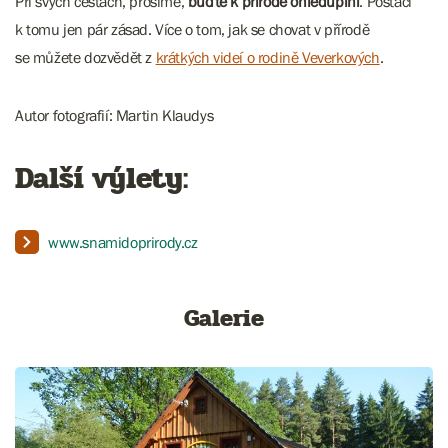
Při svých cestách, prosíme,
buďte k přírodě ohleduplní
. Postačí
k tomu jen pár zásad. Více o tom, jak se chovat v přírodě
se můžete dozvědět z
krátkých videí o rodině Veverkových
.
Autor fotografií: Martin Klaudys
Další výlety:
www.snamidoprirody.cz
Galerie