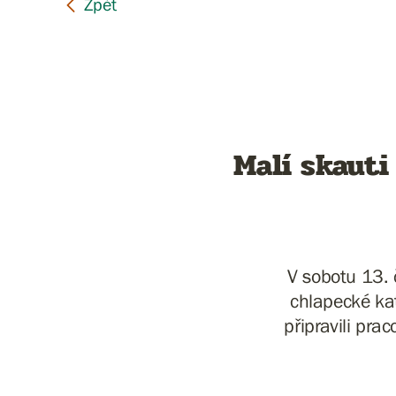
Malí skauti
V sobotu 13. 
chlapecké kat
připravili pr