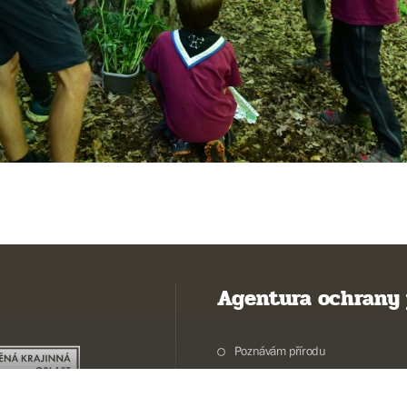
Agentura ochrany 
Poznávám přírodu
Potřebuji vyřídit
Chráníme přírodu a krajinu