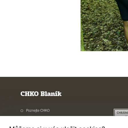
CHKO Blaník
Poznejte CHKO
Charakteristika oblasti
Ochrana přírody