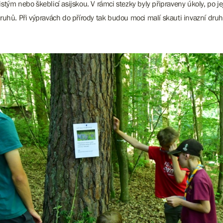
stým nebo škeblicí asijskou. V rámci stezky byly připraveny úkoly, po
uhů. Při výpravách do přírody tak budou moci malí skauti invazní druh