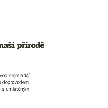
naší přírodě
ávod nejmladší
ů s doprovodem
u s umístěnými