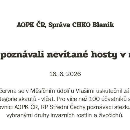
AOPK ČR, Správa CHKO Blaník
 poznávali nevítané hosty v 
16. 6. 2026
června se v Měsíčním údolí u Vlašimi uskutečnil z
egorie skautů - vlčat. Pro více než 100 účastník
acovníci AOPK ČR, RP Střední Čechy poznávací stezk
vybranými druhy invazních rostlin a živočichů.