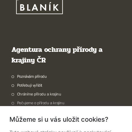
Agentura ochrany přírody a
krajiny ČR
Poznávám přírodu
Potřebuji vyřídit
Chráníme přírodu a krajinu
Pečujeme o přírodu a krajinu
Dokumentujeme přírodu
Můžeme si u vás uložit cookies?
O nás