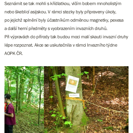
Seznámit se tak mohli s křídlatkou, vlčím bobem mnoholistým
nebo škeblicí asijskou. V rámci stezky byly připraveny úkoly,
po jejichž splnění byly účastníkům odměnou magnetky, pexesa
a další herní předměty s vyobrazením invazních druhů.
Při výpravách do přírody tak budou moci malí skauti invazní druhy
lépe rozpoznat. Akce se uskutečnila v rámci Invazního týdne
AOPK ČR.