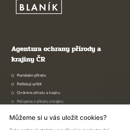
Agentura ochrany přírody a
krajiny ČR
Poznávám přírodu
Potřebuji vyřídit
Chráníme přírodu a krajinu
Pečujeme o přírodu a krajinu
Dokumentujeme přírodu
Můžeme si u vás uložit cookies?
O nás