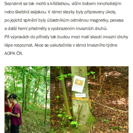
Seznámit se tak mohli s křídlatkou, vlčím bobem mnoholistým
nebo škeblicí asijskou. V rámci stezky byly připraveny úkoly,
po jejichž splnění byly účastníkům odměnou magnetky, pexesa
a další herní předměty s vyobrazením invazních druhů.
Při výpravách do přírody tak budou moci malí skauti invazní druhy
lépe rozpoznat. Akce se uskutečnila v rámci Invazního týdne
AOPK ČR.